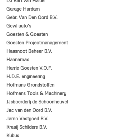
DJ Bart van Halder
Garage Hardam
Gebr. Van Den Oord B.V.
Gewi auto’s
Goesten & Goesten
Goesten Projectmanagement
Haasnoot Beheer B.V.
Hannamax
Harrie Goesten V.O.F.
H.D.E. engineering
Hofmans Grondstoffen
Hofmans Tools & Machinery
IJsboerderij de Schoonheuvel
Jac van den Oord B.V.
Jarno Vastgoed B.V.
Kraaij Schilders B.V.
Kubus